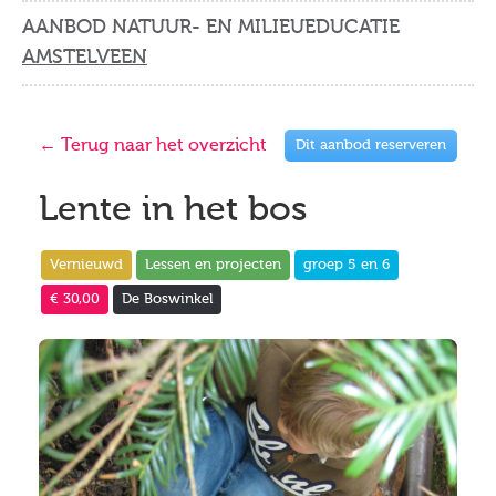
AANBOD NATUUR- EN MILIEUEDUCATIE
AMSTELVEEN
← Terug naar het overzicht
Dit aanbod reserveren
Lente in het bos
Vernieuwd
Lessen en projecten
groep 5 en 6
€ 30,00
De Boswinkel