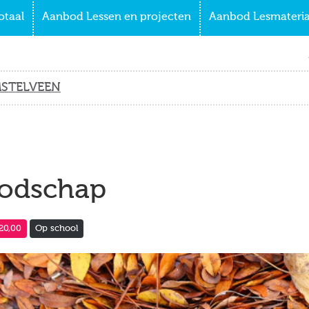
otaal
Aanbod Lessen en projecten
Aanbod Lesmateria
STELVEEN
oodschap
20,00
Op school