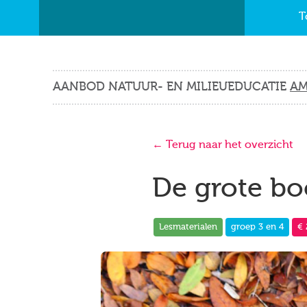
T
AANBOD NATUUR- EN MILIEUEDUCATIE
AM
← Terug naar het overzicht
De grote b
Lesmaterialen
groep 3 en 4
€ 