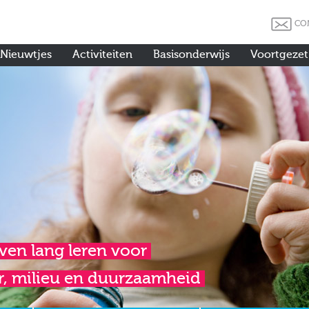
CO
Nieuwtjes
Activiteiten
Basisonderwijs
Voortgezet
ven lang leren voor
r, milieu en duurzaamheid