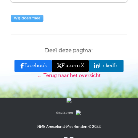
Wij doen mee
Deel deze pagina:
Facebook
Platorm X
LinkedIn
← Terug naar het overzicht
disclaimer
NME Amsteland-Meerlanden © 2022