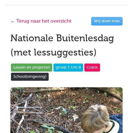
← Terug naar het overzicht
Wij doen mee
Nationale Buitenlesdag
(met lessuggesties)
Lessen en projecten
groep 1 t/m 8
Gratis
School(omgeving)