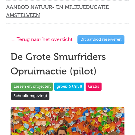
AANBOD NATUUR- EN MILIEUEDUCATIE
AMSTELVEEN
← Terug naar het overzicht
Dit aanbod reserveren
De Grote Smurfriders
Opruimactie (pilot)
Lessen en projecten
groep 6 t/m 8
Gratis
School(omgeving)