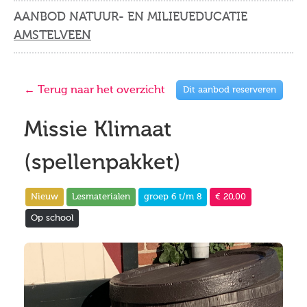
AANBOD NATUUR- EN MILIEUEDUCATIE
AMSTELVEEN
← Terug naar het overzicht
Dit aanbod reserveren
Missie Klimaat
(spellenpakket)
Nieuw
Lesmaterialen
groep 6 t/m 8
€ 20,00
Op school