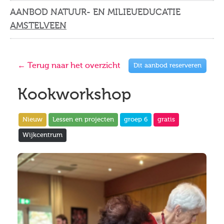
AANBOD NATUUR- EN MILIEUEDUCATIE
AMSTELVEEN
← Terug naar het overzicht
Dit aanbod reserveren
Kookworkshop
Nieuw
Lessen en projecten
groep 6
gratis
Wijkcentrum