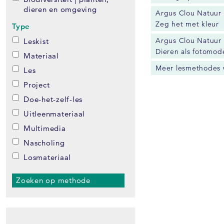
dieren en omgeving
Argus Clou Natuur 
Zeg het met kleur
Type
Argus Clou Natuur 
Leskist
Dieren als fotomod
Materiaal
Meer lesmethodes
Les
Project
Doe-het-zelf-les
Uitleenmateriaal
Multimedia
Nascholing
Losmateriaal
Zoeken op methode