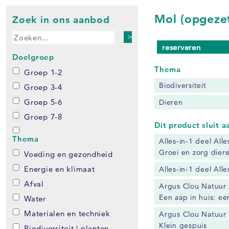
Mol (opgezet
Zoek in ons aanbod
>
reserveren
Doelgroep
Thema
Groep 1-2
Biodiversiteit
Groep 3-4
Groep 5-6
Dieren
Groep 7-8
Dit product sluit 
Thema
Alles-in-1 deel All
Groei en zorg dier
Voeding en gezondheid
Energie en klimaat
Alles-in-1 deel All
Afval
Argus Clou Natuur 
Een aap in huis: ee
Water
Materialen en techniek
Argus Clou Natuur 
Klein gespuis
Biodiversiteit | planten,