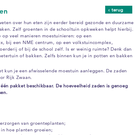
‹ terug
en
weten over hun eten zijn eerder bereid gezonde en duurzame
ken. Zelf groenten in de schooltuin opkweken helpt hierbij.
e op veel manieren moestuinieren: op een
x, bij een NME centrum, op een volkstuincomplex,
erderij of bij de school zelf. Is er weinig ruimte? Denk dan
etertuin of bakken. Zelfs binnen kun je in potten en bakken
t kun je een afwisselende moestuin aanleggen. De zaden
or Rijk Zwaan.
s één pakket beschikbaar. De hoeveelheid zaden is genoeg
sen.
verzorgen van groenteplanten;
t in hoe planten groeien;