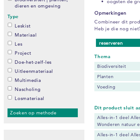
oogsten de gr
dieren en omgeving
Opmerkingen
Type
Combineer dit produ
Leskist
Heb je die nog niet
Materiaal
reserveren
Les
Project
Thema
Doe-het-zelf-les
Biodiversiteit
Uitleenmateriaal
Planten
Multimedia
Voeding
Nascholing
Losmateriaal
Dit product sluit 
Zoeken op methode
Alles-in-1 deel All
Wonderen natuur e
Alles-in-1 deel All