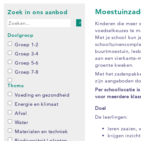
Moestuinzad
Zoek in ons aanbod
>
Kinderen die meer 
voedselkeuzes te ma
Doelgroep
Met je school kun j
schooltuinencomple
Groep 1-2
buurtmoestuin, lesbo
Groep 3-4
aan een vierkante-m
Groep 5-6
groente kweken.
Groep 7-8
Met het zadenpakke
zijn aangeboden do
Thema
Per schoollocatie i
Voeding en gezondheid
voor meerdere klas
Energie en klimaat
Doel
Afval
De leerlingen:
Water
leren zaaien, 
Materialen en techniek
krijgen inzich
Biodiversiteit | planten,