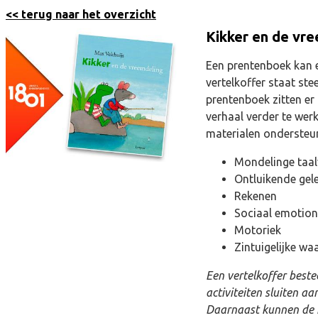
<< terug naar het overzicht
Kikker en de vr
Een prentenboek kan
vertelkoffer staat st
prentenboek zitten er
verhaal verder te werk
materialen ondersteun
Mondelinge taal
Ontluikende gel
Rekenen
Sociaal emotion
Motoriek
Zintuigelijke w
Een vertelkoffer best
activiteiten sluiten aa
Daarnaast kunnen de k