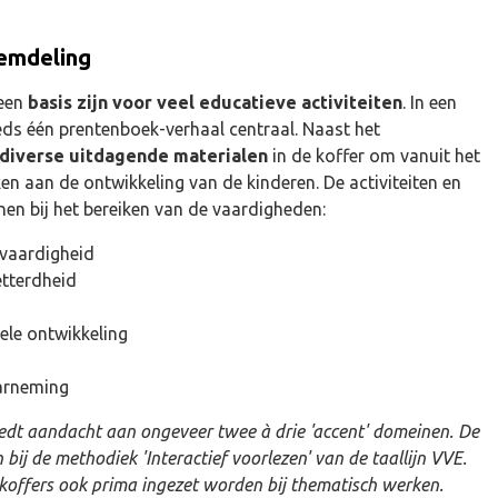
eemdeling
 een
basis zijn voor veel educatieve activiteiten
. In een
eeds één prentenboek-verhaal centraal. Naast het
diverse uitdagende materialen
in de koffer om vanuit het
en aan de ontwikkeling van de kinderen. De activiteiten en
en bij het bereiken van de vaardigheden:
vaardigheid
etterdheid
ele ontwikkeling
aarneming
eedt aandacht aan ongeveer twee à drie 'accent' domeinen. De
n bij de methodiek 'Interactief voorlezen' van de taallijn VVE.
offers ook prima ingezet worden bij thematisch werken.