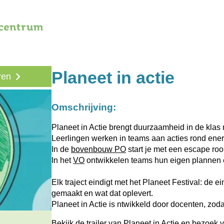
Planeet in actie
ren
Omschrijving:
Planeet in Actie brengt duurzaamheid in de klas
Leerlingen werken in teams aan acties rond ener
In de
bovenbouw PO
start je met een escape roo
In het
VO
ontwikkelen teams hun eigen plannen en
Elk traject eindigt met het Planeet Festival: de 
gemaakt en wat dat oplevert.
Planeet in Actie is ntwikkeld door docenten, zodat
Bekijk de
trailer van Planeet in Actie
en bezoek vo