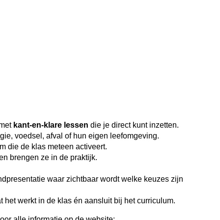
 met
kant-en-klare lessen
die je direct kunt inzetten.
gie, voedsel, afval of hun eigen leefomgeving.
m die de klas meteen activeert.
 brengen ze in de praktijk.
eindpresentatie waar zichtbaar wordt welke keuzes zijn
 het werkt in de klas én aansluit bij het curriculum.
or alle informatie op de website: