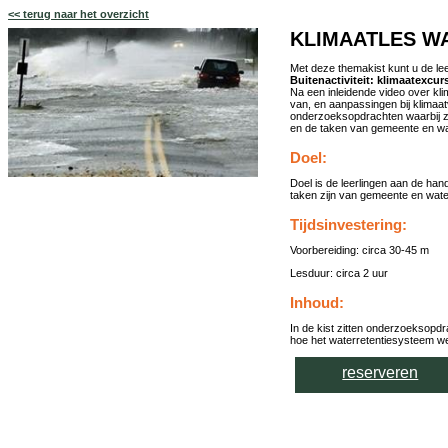
<< terug naar het overzicht
KLIMAATLES W
Met deze themakist kunt u de le
Buitenactiviteit: klimaatexcu
Na een inleidende video over kli
van, en aanpassingen bij klimaa
onderzoeksopdrachten waarbij ze
en de taken van gemeente en wat
Doel:
Doel is de leerlingen aan de ha
taken zijn van gemeente en water
Tijdsinvestering:
Voorbereiding: circa 30-45 m
Lesduur: circa 2 uur
Inhoud:
In de kist zitten onderzoeksopd
hoe het waterretentiesysteem we
reserveren