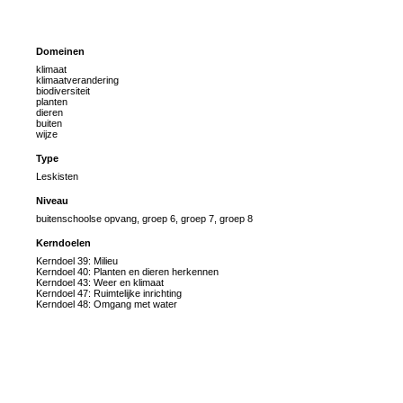
Domeinen
klimaat
klimaatverandering
biodiversiteit
planten
dieren
buiten
wijze
Type
Leskisten
Niveau
buitenschoolse opvang, groep 6, groep 7, groep 8
Kerndoelen
Kerndoel 39: Milieu
Kerndoel 40: Planten en dieren herkennen
Kerndoel 43: Weer en klimaat
Kerndoel 47: Ruimtelijke inrichting
Kerndoel 48: Omgang met water