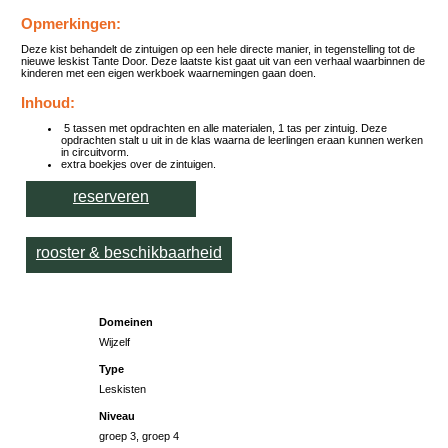
Opmerkingen:
Deze kist behandelt de zintuigen op een hele directe manier, in tegenstelling tot de
nieuwe leskist Tante Door. Deze laatste kist gaat uit van een verhaal waarbinnen de
kinderen met een eigen werkboek waarnemingen gaan doen.
Inhoud:
5 tassen met opdrachten en alle materialen, 1 tas per zintuig. Deze
opdrachten stalt u uit in de klas waarna de leerlingen eraan kunnen werken
in circuitvorm.
extra boekjes over de zintuigen.
reserveren
rooster & beschikbaarheid
Domeinen
Wijzelf
Type
Leskisten
Niveau
groep 3, groep 4