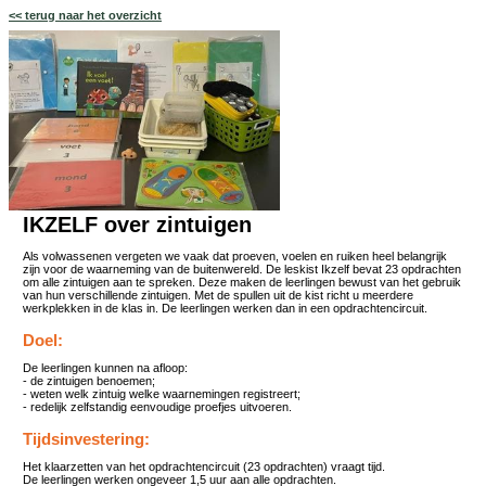
<< terug naar het overzicht
IKZELF over zintuigen
Als volwassenen vergeten we vaak dat proeven, voelen en ruiken heel belangrijk
zijn voor de waarneming van de buitenwereld. De leskist Ikzelf bevat 23 opdrachten
om alle zintuigen aan te spreken. Deze maken de leerlingen bewust van het gebruik
van hun verschillende zintuigen. Met de spullen uit de kist richt u meerdere
werkplekken in de klas in. De leerlingen werken dan in een opdrachtencircuit.
Doel:
De leerlingen kunnen na afloop:
- de zintuigen benoemen;
- weten welk zintuig welke waarnemingen registreert;
- redelijk zelfstandig eenvoudige proefjes uitvoeren.
Tijdsinvestering:
Het klaarzetten van het opdrachtencircuit (23 opdrachten) vraagt tijd.
De leerlingen werken ongeveer 1,5 uur aan alle opdrachten.