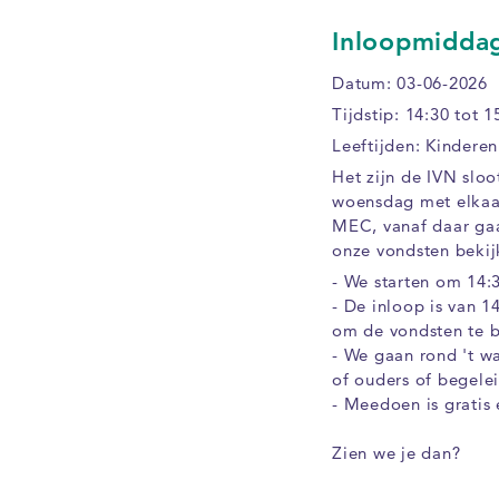
Inloopmiddag 
Datum: 03-06-2026
Tijdstip: 14:30 tot 1
Leeftijden: Kinderen
Het zijn de IVN sloot
woensdag met elkaar 
MEC, vanaf daar ga
onze vondsten beki
- We starten om 14:3
- De inloop is van 1
om de vondsten te b
- We gaan rond 't 
of ouders of begel
- Meedoen is gratis
Zien we je dan?