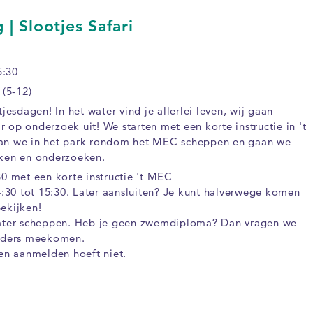
| Slootjes Safari
5:30
 (5-12)
jesdagen! In het water vind je allerlei leven, wij gaan
op onderzoek uit! We starten met een korte instructie in 't
an we in het park rondom het MEC scheppen en gaan we
jken en onderzoeken.
0 met een korte instructie 't MEC
4:30 tot 15:30. Later aansluiten? Je kunt halverwege komen
ekijken!
water scheppen. Heb je geen zwemdiploma? Dan vragen we
eiders meekomen.
 en aanmelden hoeft niet.