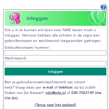
Inloggen
Om u in te kunnen schrijven voor NME lessen moet u
inloggen. Hiervoor hebben alle scholen in de regio een
gebruikersnaam en wachtwoord toegezonden gekregen.
Gebruikersnaam/ nummer:
Wachtwoord:
inloggen
Ben je gebruikersnaam/wachtwoord van school
kwijt? Vraag deze per
e-mail
of
telefoon
op bij Judith
Stoker van De Boswerf:
ndc@odu.nl
of
030-7023139 (ma
t/m do).
[Terug naar het aanbod]