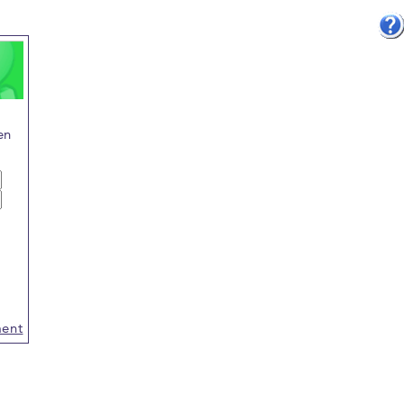
.
en
ment