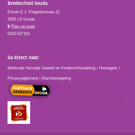
Bredeschool Gouda
Eerste E.J. Potgieterstraat 21
2802 LD Gouda
Plan uw route
0182-527101
Ga direct naar:
Meldcode Huiselijk Geweld en Kindermishandeling
Huisregels
Privacyreglement
Klachtenregeling
https://www.gouda.nl/direct-
regelen/geld-en-werk/extras-bij-
laag-inkomen/