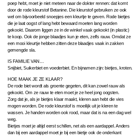
poep hebt, moet je niet meteen naar de dokter rennen: dat komt
door de rode kleurstof Betanine. Die kleurstof gebruiken ze ook
wel om bijvoorbeeld snoepjes een kleurtje te geven. Rode bietjes
die je laat oogst of lang hebt bewaard moeten lang worden
gekookt. Daarom liggen ze in de winkel vaak gekookt (in plastic)
te koop. Ook de jonge blaadjes kun je eten, zelfs rauw. Omdat ze
een mooi kleurtje hebben zitten deze blaadjes vaak in zakken
gemengde sla.
IS FAMILIE VAN…
Snijbiet, Suikerbiet en voederbiet. En bijnamen zijn: bietjes, kroten.
HOE MAAK JE ZE KLAAR?
De rode biet wordt als groente gegeten, dit kan zowel rauw als
gekookt. Om ze rauw te eten moet je ze heel jong oogsten.
Zorg dat je, als je bietjes klaar maakt, kleren aan hebt die vies
mogen worden. De rode kleurstof is moeilijk uit je kleren te
wassen. Je handen worden ook rood, maar dat is na een dag wel
weg.
Bietjes moet je altijd eerst schillen, net als een aardappel. Anders
dan bij een aardappel moet je bij een bietje ook de onderkant