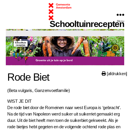
Schooltuinrecepten
Menu
chooltuinrecepten
Rode Biet
[afdrukken]
(Beta vulgaris, Ganzenvoetfamilie)
WIST JE DIT
De rode biet door de Romeinen naar west Europa is ‘gebracht’.
Na de tijd van Napoleon werd suiker uit suikerriet gemaakt erg
duur. Uit de biet heeft men toen de suikerbiet gekweekt. Als je
rode bietjes hebt gegeten en de volgende ochtend rode plas en