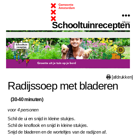
Schooltuinrecepten
Menu
chooltuinrecepten
[afdrukken]
Radijssoep met bladeren
(30-40 minuten)
voor 4 personen
Schil de ui en snijd in kleine stukjes.
Schil de knoflook en snijd in kleine stukjes.
Snijd de bladeren en de worteltjes van de radijzen af.