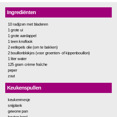
Ingrediënten
10 radijzen met bladeren
1 grote ui
1 grote aardappel
1 teen knoflook
2 eetlepels olie (om te bakken)
2 bouillonblokjes (voor groenten- of kippenbouillon)
1 liter water
125 gram crème fraîche
peper
zout
Keukenspullen
keukenmesje
snijplank
gewone pan
houten lepel