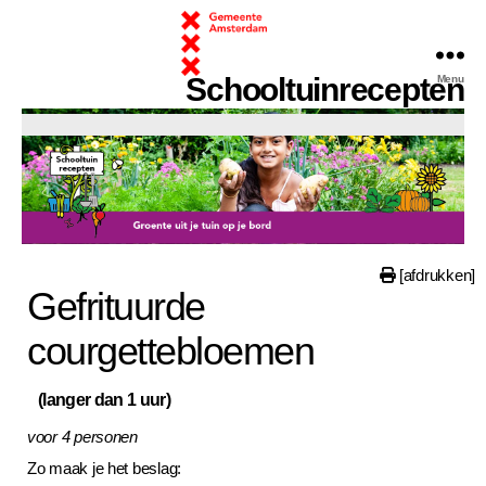
Schooltuinrecepten
Menu
chooltuinrecepten
[afdrukken]
Gefrituurde
courgettebloemen
(langer dan 1 uur)
voor 4 personen
Zo maak je het beslag: