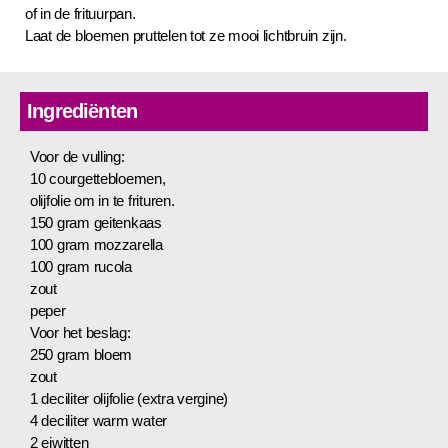
of in de frituurpan.
Laat de bloemen pruttelen tot ze mooi lichtbruin zijn.
Ingrediënten
Voor de vulling:
10 courgettebloemen,
olijfolie om in te frituren.
150 gram geitenkaas
100 gram mozzarella
100 gram rucola
zout
peper
Voor het beslag:
250 gram bloem
zout
1 deciliter olijfolie (extra vergine)
4 deciliter warm water
2 eiwitten