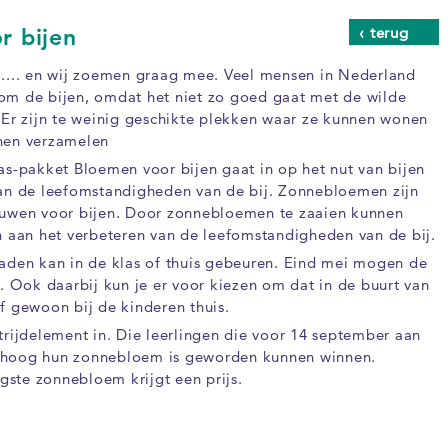
‹ terug
r bijen
..... en wij zoemen graag mee. Veel mensen in Nederland
om de bijen, omdat het niet zo goed gaat met de wilde
 Er zijn te weinig geschikte plekken waar ze kunnen wonen
nen verzamelen
as-pakket Bloemen voor bijen gaat in op het nut van bijen
van de leefomstandigheden van de bij. Zonnebloemen zijn
ouwen voor bijen. Door zonnebloemen te zaaien kunnen
n aan het verbeteren van de leefomstandigheden van de bij.
aden kan in de klas of thuis gebeuren. Eind mei mogen de
n. Ook daarbij kun je er voor kiezen om dat in de buurt van
f gewoon bij de kinderen thuis.
trijdelement in. Die leerlingen die voor 14 september aan
 hoog hun zonnebloem is geworden kunnen winnen.
ste zonnebloem krijgt een prijs.