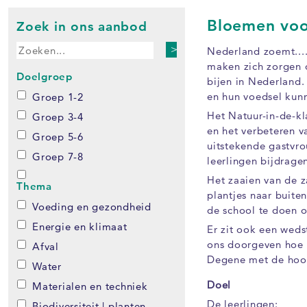
Bloemen voo
Zoek in ons aanbod
>
Nederland zoemt...
maken zich zorgen 
Doelgroep
bijen in Nederland.
en hun voedsel kun
Groep 1-2
Het Natuur-in-de-kl
Groep 3-4
en het verbeteren 
Groep 5-6
uitstekende gastvr
Groep 7-8
leerlingen bijdrage
Het zaaien van de z
Thema
plantjes naar buite
Voeding en gezondheid
de school te doen o
Energie en klimaat
Er zit ook een weds
ons doorgeven hoe
Afval
Degene met de hoog
Water
Doel
Materialen en techniek
De leerlingen:
Biodiversiteit | planten,