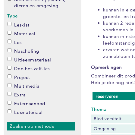
dieren en omgeving
kunnen in eig
Type
groente- en fr
kunnen 2 rede
Leskist
voorkomen in
Materiaal
kunnen minste
Les
leefomstandig
ervaren wat n
Nascholing
zonnebloem t
Uitleenmateriaal
Opmerkingen
Doe-het-zelf-les
Combineer dit produ
Project
Heb je die nog niet
Multimedia
Extra
reserveren
Externaanbod
Thema
Losmateriaal
Biodiversiteit
Zoeken op methode
Omgeving